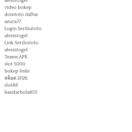
alexistogel
video bokep
domtoto daftar
azura77
Login Seributoto
alexistogel
Link Seributoto
alexistogel
Teams APK
slot 5000
bokep lesbi
สล็อต 2026
slot88
bandarbola855