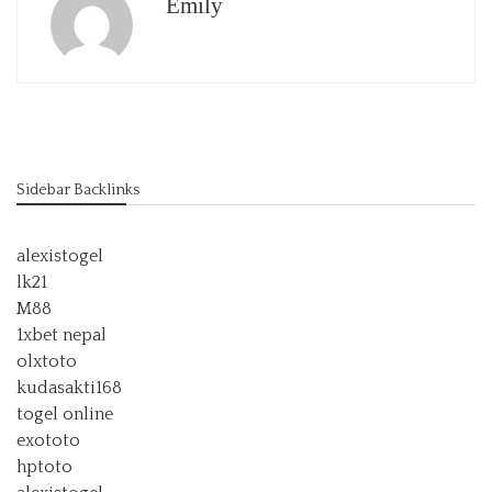
Emily
Sidebar Backlinks
alexistogel
lk21
M88
1xbet nepal
olxtoto
kudasakti168
togel online
exototo
hptoto