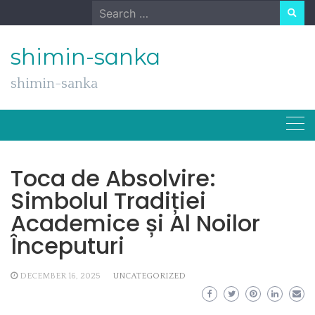
Skip
Search
to
for:
content
shimin-sanka
shimin-sanka
Toca de Absolvire:
Simbolul Tradiției
Academice și Al Noilor
Începuturi
DECEMBER 16, 2025
UNCATEGORIZED